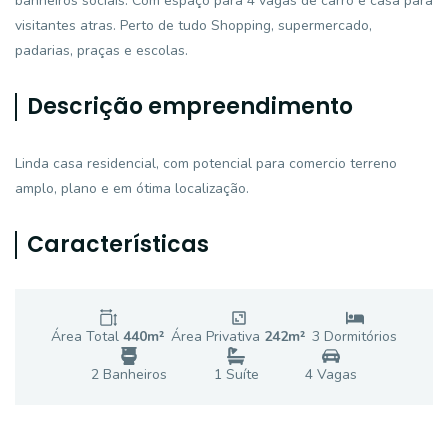
banheiros sociais. Com espaço para 4 vagas de carro e casa para
visitantes atras. Perto de tudo Shopping, supermercado,
padarias, praças e escolas.
Descrição empreendimento
Linda casa residencial, com potencial para comercio terreno
amplo, plano e em ótima localização.
Características
Área Total
440
m²
Área Privativa
242
m²
3
Dormitório
s
2
Banheiro
s
1
Suíte
4
Vaga
s