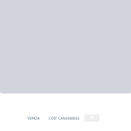
CASA
VENDA
CÓD:
CA56366561