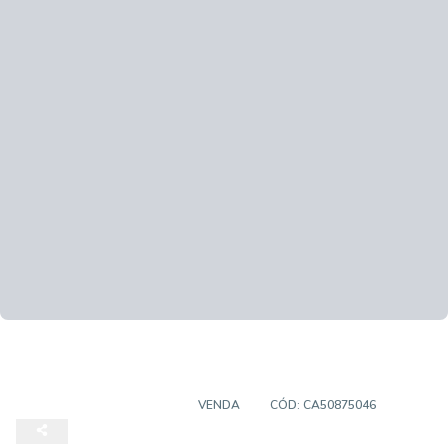
CASA EM CONDOMÍNIO
VENDA
CÓD:
CA50875046