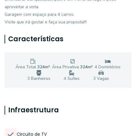
aproveitar a vista.
Garagem com espaço para 4 carros.
Visite que irá gostar e faça sua proposta!!!
Características
Área Total
324
m²
Área Privativa
324
m²
4
Dormitório
s
3
Banheiro
s
4
Suíte
s
3
Vaga
s
Infraestrutura
Circuito de TV