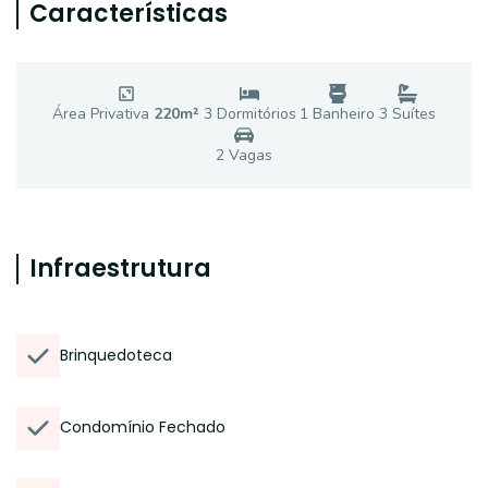
Características
Área Privativa
220
m²
3
Dormitório
s
1
Banheiro
3
Suíte
s
2
Vaga
s
Infraestrutura
Brinquedoteca
Condomínio Fechado