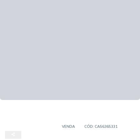
CASA EM CONDOMÍNIO
VENDA
CÓD:
CA56365331