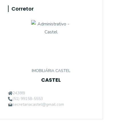
Corretor
IMOBILIÁRIA CASTEL
CASTEL
24388J
(51) 99158-5553
secretariacastel@gmail.com