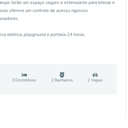
nças terão um espaço seguro e estimulante para brincar e
horas oferece um controle de acesso rigoroso,
moradores.
ca elétrica, playground e portaria 24 horas.
3
Dormitório
s
2
Banheiro
s
2
Vaga
s