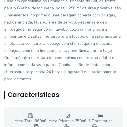
Casa em condomínio no Residencial Encosta do Sol, de frente
para o Guaíba, desocupada, possui 250 m² de área privativa, são
3 pavimentos: no primeiro uma garagem coberta com 3 vagas,
hall de entrada, lavabo, área de serviço, despensa e dep.
empregada; no segundo um lavabo, cozinha, living para 2
ambientes e 2 suítes ; no terceiro um lavabo, uma suíte master e
ampla sala com lareira, espaço com churrasqueira e sacada
espaçosa com uma lindíssima vista panorâmica para o Lago
Guaíba.A infra estrutura do condomínio: com piscina adulto e
infantil com linda vista para o Guaíba, salão de festas com
churrasqueira, portaria 24 horas, plaground e estacionamento
para visitantes.
Características
Área Total
369
m²
Área Privativa
250
m²
3
Dormitório
s