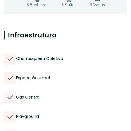
5
Banheiro
s
3
Suíte
s
3
Vaga
s
Infraestrutura
Churrasqueira Coletiva
Espaço Gourmet
Gás Central
Playground