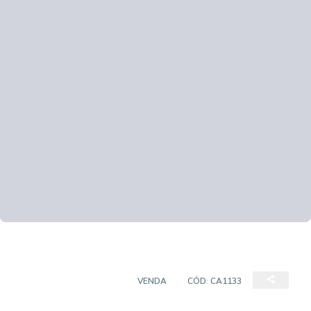
CASA EM CONDOMÍNIO
VENDA
CÓD:
CA1133