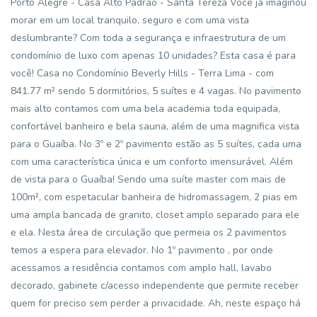
Porto Alegre - Casa Alto Padrão - Santa Tereza Você já imaginou
morar em um local tranquilo, seguro e com uma vista
deslumbrante? Com toda a segurança e infraestrutura de um
condomínio de luxo com apenas 10 unidades? Esta casa é para
você! Casa no Condomínio Beverly Hills - Terra Lima - com
841.77 m² sendo 5 dormitórios, 5 suítes e 4 vagas. No pavimento
mais alto contamos com uma bela academia toda equipada,
confortável banheiro e bela sauna, além de uma magnifica vista
para o Guaíba. No 3º e 2º pavimento estão as 5 suítes, cada uma
com uma característica única e um conforto imensurável. Além
de vista para o Guaíba! Sendo uma suíte master com mais de
100m², com espetacular banheira de hidromassagem, 2 pias em
uma ampla bancada de granito, closet amplo separado para ele
e ela. Nesta área de circulação que permeia os 2 pavimentos
temos a espera para elevador. No 1º pavimento , por onde
acessamos a residência contamos com amplo hall, lavabo
decorado, gabinete c/acesso independente que permite receber
quem for preciso sem perder a privacidade. Ah, neste espaço há