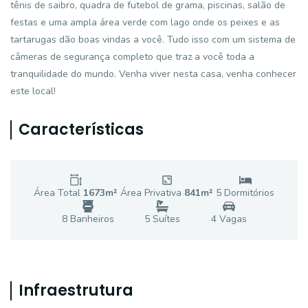
tênis de saibro, quadra de futebol de grama, piscinas, salão de
festas e uma ampla área verde com lago onde os peixes e as
tartarugas dão boas vindas a você. Tudo isso com um sistema de
câmeras de segurança completo que traz a você toda a
tranquilidade do mundo. Venha viver nesta casa, venha conhecer
este local!
Características
Área Total
1673
m²
Área Privativa
841
m²
5
Dormitório
s
8
Banheiro
s
5
Suíte
s
4
Vaga
s
Infraestrutura