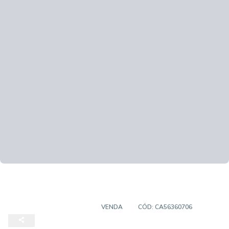
CASA EM CONDOMÍNIO
VENDA
CÓD:
CA56360706