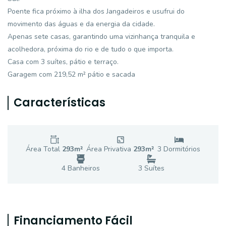
Poente fica próximo à ilha dos Jangadeiros e usufrui do
movimento das águas e da energia da cidade.
Apenas sete casas, garantindo uma vizinhança tranquila e
acolhedora, próxima do rio e de tudo o que importa.
Casa com 3 suítes, pátio e terraço.
Garagem com 219,52 m² pátio e sacada
Características
Área Total
293
m²
Área Privativa
293
m²
3
Dormitório
s
4
Banheiro
s
3
Suíte
s
Financiamento Fácil