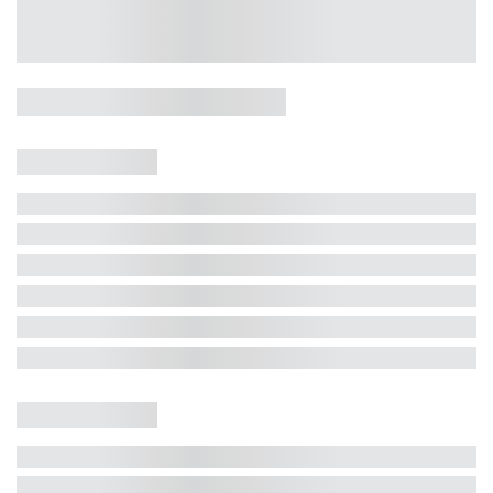
Casa 5 Dormitórios e Jacuzzi -
Jurerê
Jurerê Internacional, Florianópolis - SC