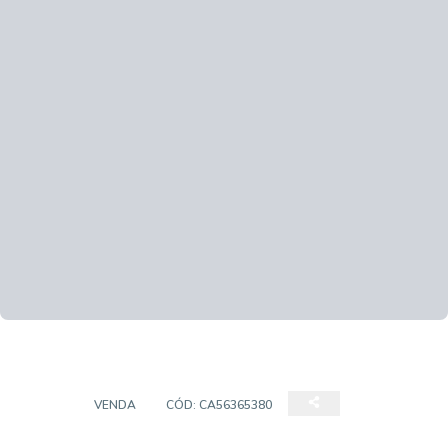
CASA
VENDA
CÓD:
CA56365380