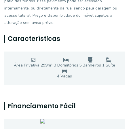
pátio dos fundos. Esse pavimento pode ser acessado
internamente, ou diretamente da rua, sendo pela garagem ou
acesso lateral. Preço e disponibilidade do imóvel sujeitos a
alteração sem aviso prévio.
Características
Área Privativa
299
m²
3
Dormitório
s
5
Banheiro
s
1
Suíte
4
Vaga
s
Financiamento Fácil