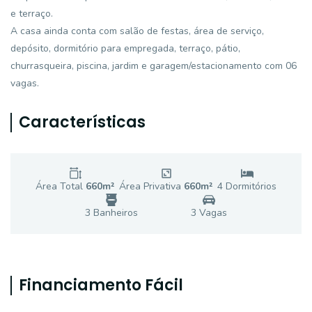
e terraço.
A casa ainda conta com salão de festas, área de serviço,
depósito, dormitório para empregada, terraço, pátio,
churrasqueira, piscina, jardim e garagem/estacionamento com 06
vagas.
Características
Área Total
660
m²
Área Privativa
660
m²
4
Dormitório
s
3
Banheiro
s
3
Vaga
s
Financiamento Fácil