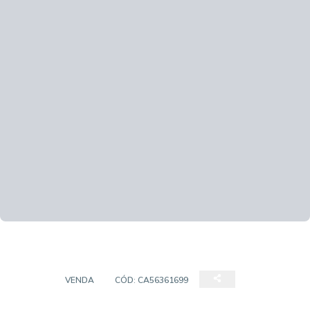
CASA
VENDA
CÓD:
CA56361699