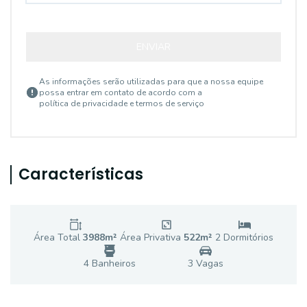
ENVIAR
As informações serão utilizadas para que a nossa equipe
possa entrar em contato de acordo com a
política de privacidade e termos de serviço
Características
Área Total
3988
m²
Área Privativa
522
m²
2
Dormitório
s
4
Banheiro
s
3
Vaga
s