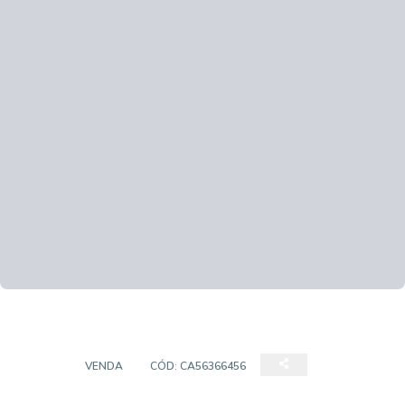
CASA
VENDA
CÓD:
CA56366456