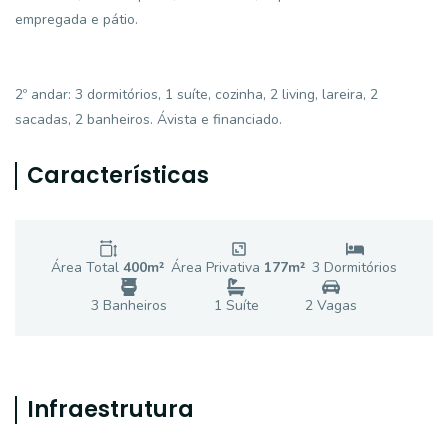
empregada e pátio.
2º andar: 3 dormitórios, 1 suíte, cozinha, 2 living, lareira, 2
sacadas, 2 banheiros. Ávista e financiado.
Características
Área Total
400
m²
Área Privativa
177
m²
3
Dormitório
s
3
Banheiro
s
1
Suíte
2
Vaga
s
Infraestrutura