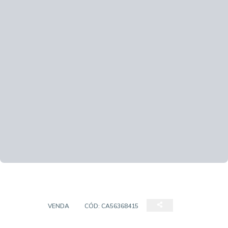
CASA
VENDA
CÓD:
CA56368415