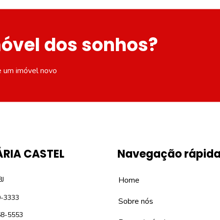
móvel dos sonhos?
e um imóvel novo
ÁRIA CASTEL
Navegação rápid
8J
Home
0-3333
Sobre nós
58-5553