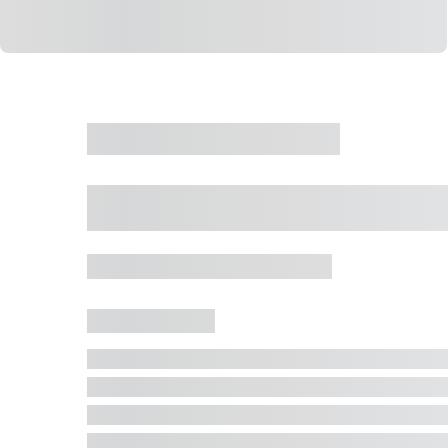
CASA
VENDA
CÓD: 19327
Casa 5 Dormitórios 
Jurerê Internacional, Florianópolis - SC