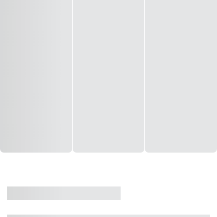
CASA
VENDA
CÓD: 19327