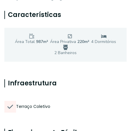
Características
Área Total
987
m²
Área Privativa
220
m²
4
Dormitório
s
2
Banheiro
s
Infraestrutura
Terraço Coletivo