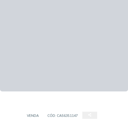
CASA
VENDA
CÓD:
CA56351147