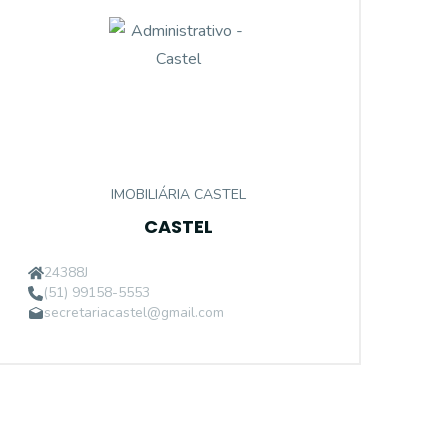
IMOBILIÁRIA CASTEL
CASTEL
24388J
(51) 99158-5553
secretariacastel@gmail.com