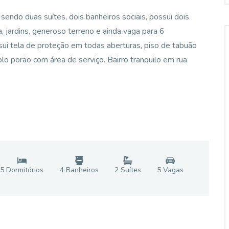
 sendo duas suítes, dois banheiros sociais, possui dois
na, jardins, generoso terreno e ainda vaga para 6
sui tela de proteção em todas aberturas, piso de tabuão
plo porão com área de serviço. Bairro tranquilo em rua
5
Dormitório
s
4
Banheiro
s
2
Suíte
s
5
Vaga
s