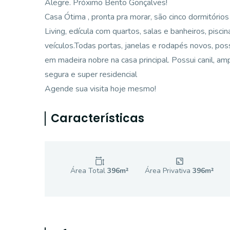
Alegre. Próximo Bento Gonçalves!
Casa Ótima , pronta pra morar, são cinco dormitórios
Living, edícula com quartos, salas e banheiros, pisci
veículos.Todas portas, janelas e rodapés novos, pos
em madeira nobre na casa principal. Possui canil, am
segura e super residencial
Agende sua visita hoje mesmo!
Características
Área Total
396
m²
Área Privativa
396
m²