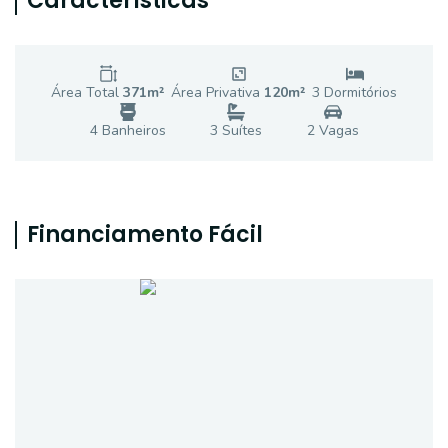
Características
Área Total
371
m²
Área Privativa
120
m²
3
Dormitório
s
4
Banheiro
s
3
Suíte
s
2
Vaga
s
Financiamento Fácil