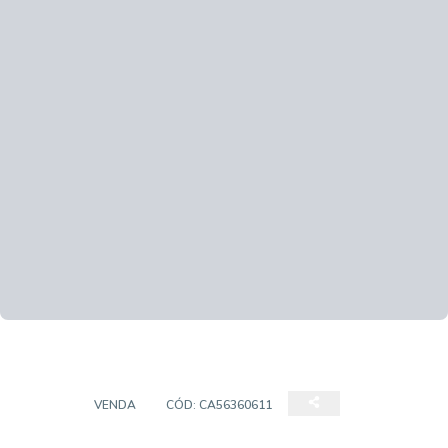
CASA
VENDA
CÓD:
CA56360611