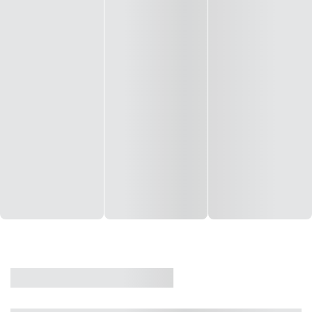
CASA
VENDA
CÓD: 19327