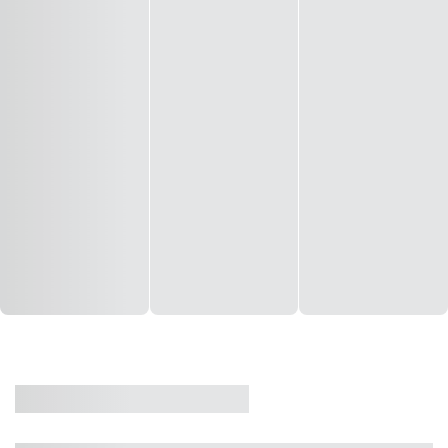
CASA
VENDA
CÓD: 19327