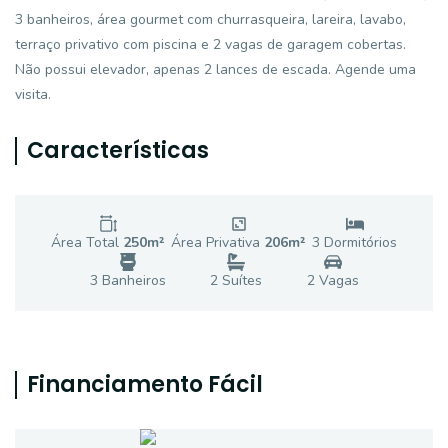
3 banheiros, área gourmet com churrasqueira, lareira, lavabo,
terraço privativo com piscina e 2 vagas de garagem cobertas.
Não possui elevador, apenas 2 lances de escada. Agende uma
visita.
Características
Área Total
250
m²
Área Privativa
206
m²
3
Dormitório
s
3
Banheiro
s
2
Suíte
s
2
Vaga
s
Financiamento Fácil