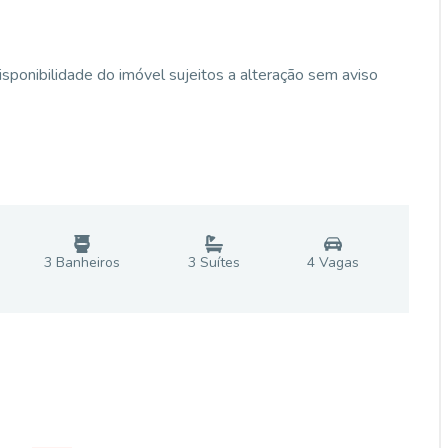
isponibilidade do imóvel sujeitos a alteração sem aviso
3
Banheiro
s
3
Suíte
s
4
Vaga
s