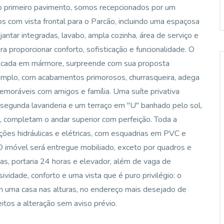
No primeiro pavimento, somos recepcionados por um
os com vista frontal para o Parcão, incluindo uma espaçosa
 jantar integradas, lavabo, ampla cozinha, área de serviço e
 proporcionar conforto, sofisticação e funcionalidade. O
scada em mármore, surpreende com sua proposta
mplo, com acabamentos primorosos, churrasqueira, adega
emoráveis com amigos e família. Uma suíte privativa
ma segunda lavanderia e um terraço em "U" banhado pelo sol,
, completam o andar superior com perfeição. Toda a
ações hidráulicas e elétricas, com esquadrias em PVC e
. O imóvel será entregue mobiliado, exceto por quadros e
tas, portaria 24 horas e elevador, além de vaga de
vidade, conforto e uma vista que é puro privilégio: o
m uma casa nas alturas, no endereço mais desejado de
itos a alteração sem aviso prévio.