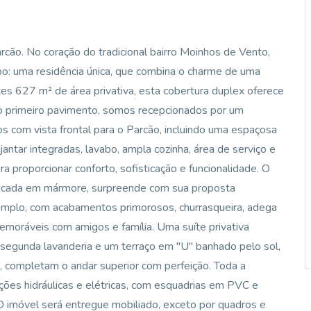
arcão. No coração do tradicional bairro Moinhos de Vento,
topo: uma residência única, que combina o charme de uma
tes 627 m² de área privativa, esta cobertura duplex oferece
No primeiro pavimento, somos recepcionados por um
os com vista frontal para o Parcão, incluindo uma espaçosa
 jantar integradas, lavabo, ampla cozinha, área de serviço e
 proporcionar conforto, sofisticação e funcionalidade. O
scada em mármore, surpreende com sua proposta
mplo, com acabamentos primorosos, churrasqueira, adega
emoráveis com amigos e família. Uma suíte privativa
ma segunda lavanderia e um terraço em "U" banhado pelo sol,
, completam o andar superior com perfeição. Toda a
ações hidráulicas e elétricas, com esquadrias em PVC e
. O imóvel será entregue mobiliado, exceto por quadros e