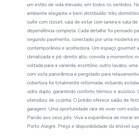
um estilo de vida elevado, em todos os sentidos. 
ambiente elegante e bem distribuído: três dormitóri
suíte com closet, sala de estar com lareira e sala de
dependência completa. Cada detalhe foi pensado para
segundo pavimento, conectado por uma moderna e
contemporânea e acolhedora. Um espaço gourmet a
climatizada e pé-direito alto, convida a momentos m
voltada para a varanda, escritório, outro lavabo, u
com vista panorâmica e pergolado para relaxamento
cobertura foi totalmente reformada, incluindo instal
vidro duplo, garantindo conforto térmico e acústico
utensílios de cozinha. O prédio oferece salão de fes
garagem. Uma oportunidade rara de viver com exclusi
Parcão aos seus pés. Viva a experiência de morar e
Porto Alegre. Preço e disponibilidade do imóvel suje