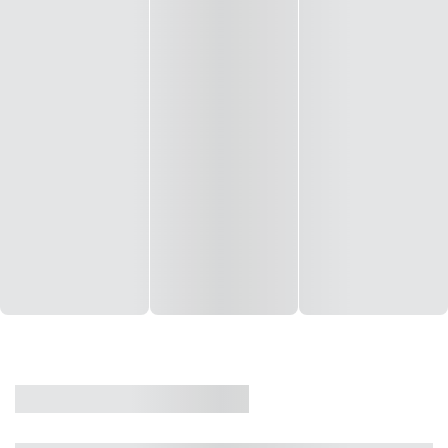
CASA
VENDA
CÓD: 19327