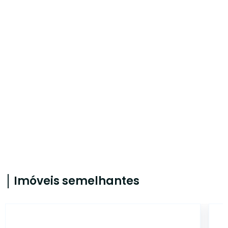
Imóveis semelhantes
CA56366742