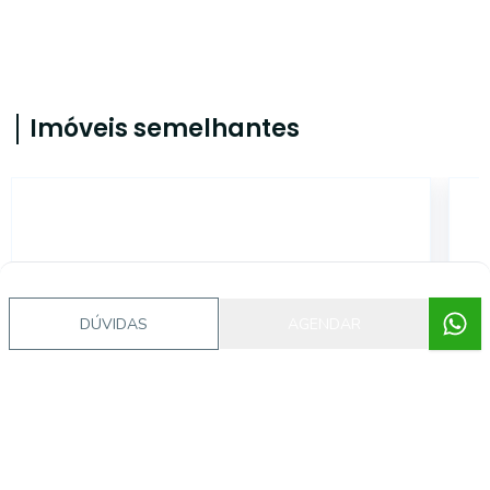
Imóveis semelhantes
CA56367391
DÚVIDAS
AGENDAR
Cidade Baixa, Porto Alegre - RS