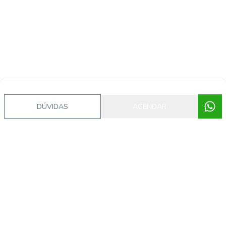
DÚVIDAS
AGENDAR
Procurando o imóvel dos sonhos?