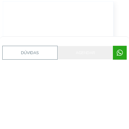
CA2887
DÚVIDAS
AGENDAR
Niterói, Canoas - RS
Consulte
NF 113 Apto 402