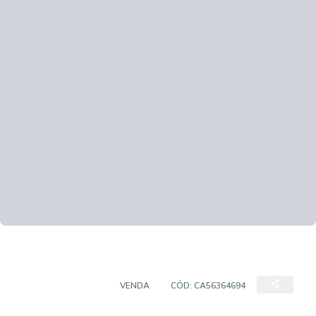
EMPREENDIMENTO
VENDA
CÓD:
CA56364694