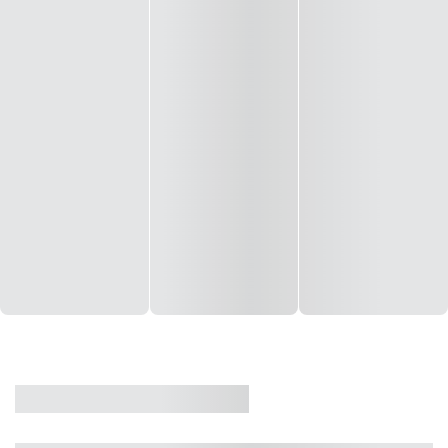
CASA
VENDA
CÓD: 19327