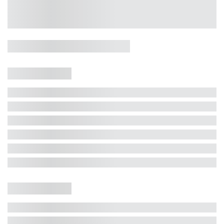
Casa 5 Dormitórios e Jacuzzi -
Jurerê
Jurerê Internacional, Florianópolis - SC