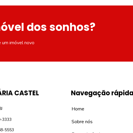
móvel dos sonhos?
e um imóvel novo
ÁRIA CASTEL
Navegação rápid
8J
Home
0-3333
Sobre nós
58-5553