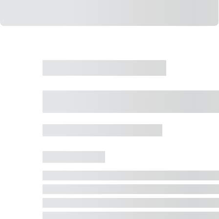
CASA
VENDA
CÓD: 19327
Casa 5 Dormitórios 
Jurerê Internacional, Florianópolis - SC