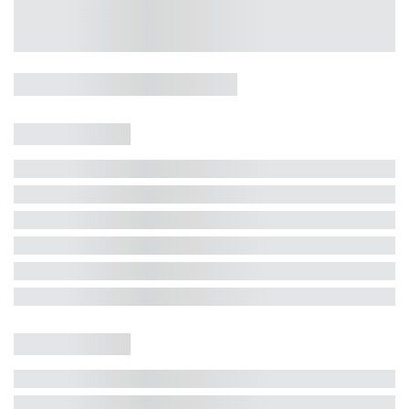
Casa 5 Dormitórios e Jacuzzi -
Jurerê
Jurerê Internacional, Florianópolis - SC