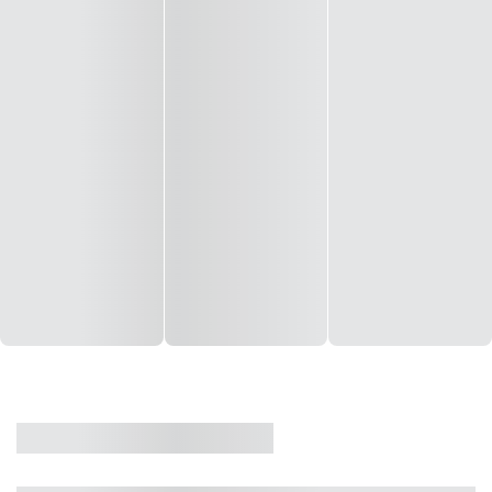
CASA
VENDA
CÓD: 19327