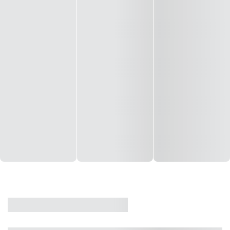
CASA
VENDA
CÓD: 19327