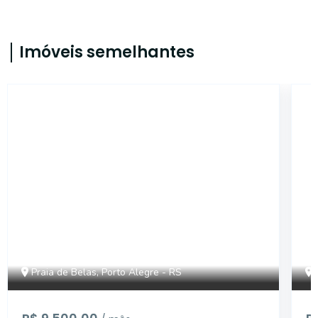
Imóveis semelhantes
CA56366044
Praia de Belas, Porto Alegre - RS