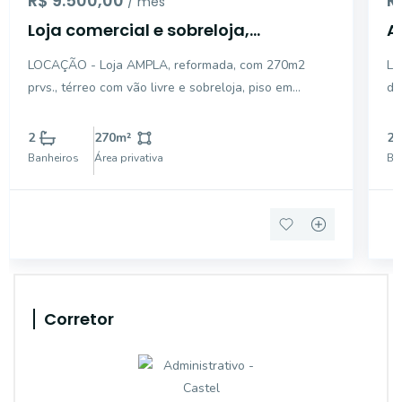
R$ 9.500,00
R
/ mês
Loja comercial e sobreloja,
A
270m2prvs, na Praia de Belas, Porto
D
LOCAÇÃO - Loja AMPLA, reformada, com 270m2
Lo
Alegre/RS.
prvs., térreo com vão livre e sobreloja, piso em
de
porcelanato e 2 banheiros, recuo com cerca em vidro,
em
PORTARIA 12hS e SEGURANÇA. Analisa propostas e
si
2
270
m²
2
carência. Potencial para setores da saúde,
co
Banheiros
Área privativa
Ba
academias, laboratór
ex
Corretor