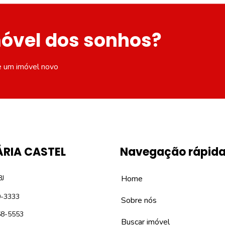
móvel dos sonhos?
e um imóvel novo
ÁRIA CASTEL
Navegação rápid
8J
Home
0-3333
Sobre nós
58-5553
Buscar imóvel