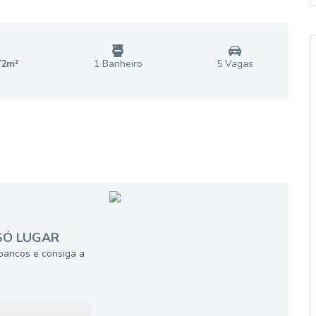
72
m²
1
Banheiro
5
Vaga
s
SÓ LUGAR
bancos e consiga a