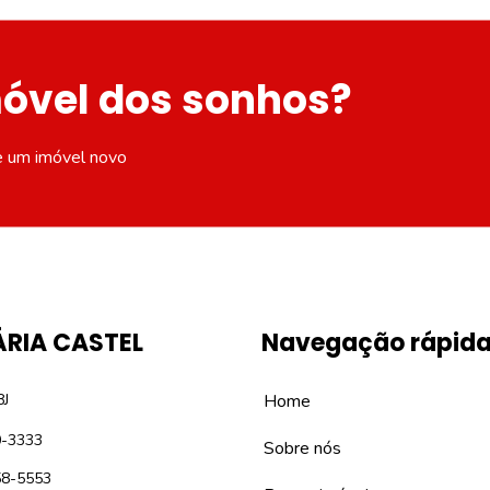
móvel dos sonhos?
e um imóvel novo
ÁRIA CASTEL
Navegação rápid
8J
Home
0-3333
Sobre nós
58-5553