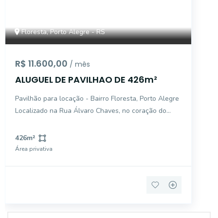
Floresta, Porto Alegre - RS
R$ 11.600,00
/ mês
ALUGUEL DE PAVILHAO DE 426m²
Pavilhão para locação - Bairro Floresta, Porto Alegre
Localizado na Rua Álvaro Chaves, no coração do
tradicional bairro Floresta, este pavilhão oferece uma
excelente oportunidade para empresas que buscam
426
m²
estrutura ampla, localização estratégica e fácil
Área privativa