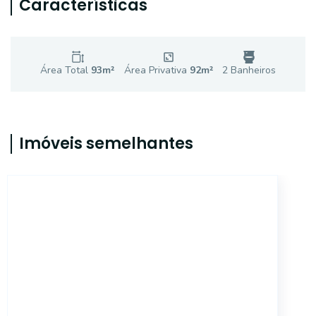
Características
Área Total
93
m²
Área Privativa
92
m²
2
Banheiro
s
Imóveis semelhantes
CA56366591