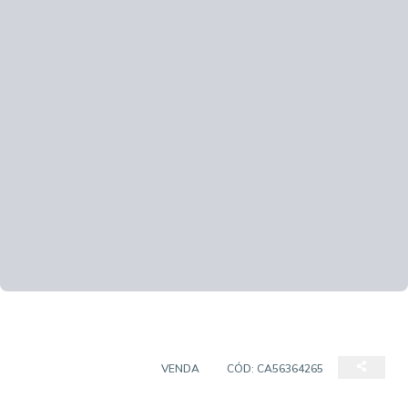
PRÉDIO COMERCIAL
VENDA
CÓD:
CA56364265