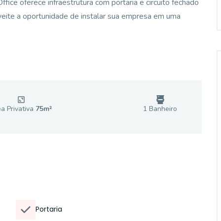
ce oferece infraestrutura com portaria e circuito fechado
veite a oportunidade de instalar sua empresa em uma
a Privativa
75
m²
1
Banheiro
Portaria