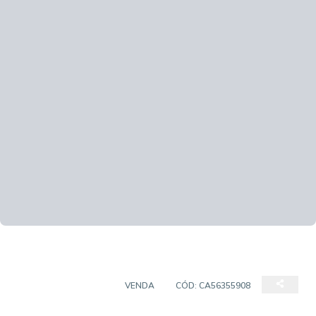
SALAS/CONJUNTOS
VENDA
CÓD:
CA56355908