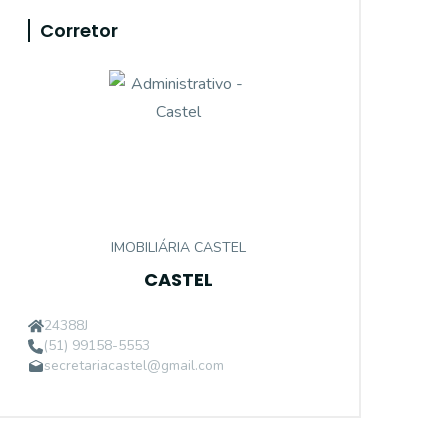
Corretor
IMOBILIÁRIA CASTEL
CASTEL
24388J
(51) 99158-5553
secretariacastel@gmail.com