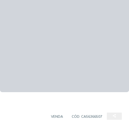
SALAS/CONJUNTOS
VENDA
CÓD:
CA56366507