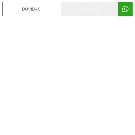
DÚVIDAS
AGENDAR
Corretor
IMOBILIÁRIA CASTEL
CASTEL