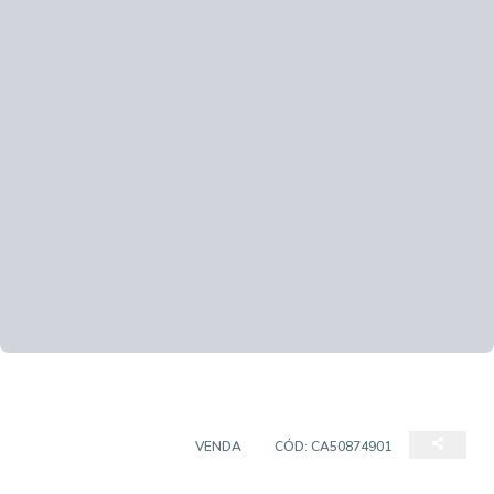
SALAS/CONJUNTOS
VENDA
CÓD:
CA50874901