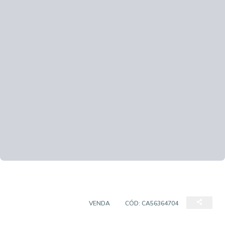
SALAS/CONJUNTOS
VENDA
CÓD:
CA56364704