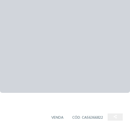
SALAS/CONJUNTOS
VENDA
CÓD:
CA56366822