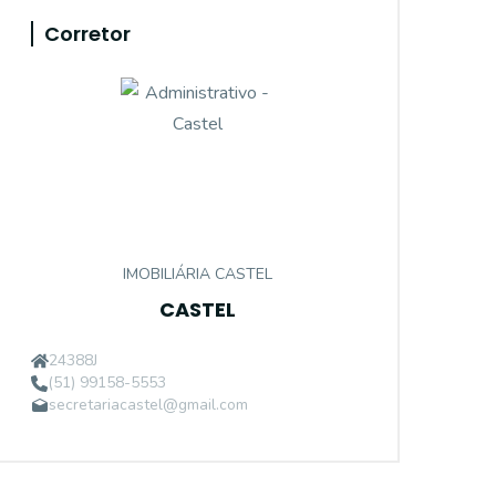
Corretor
IMOBILIÁRIA CASTEL
CASTEL
24388J
(51) 99158-5553
secretariacastel@gmail.com