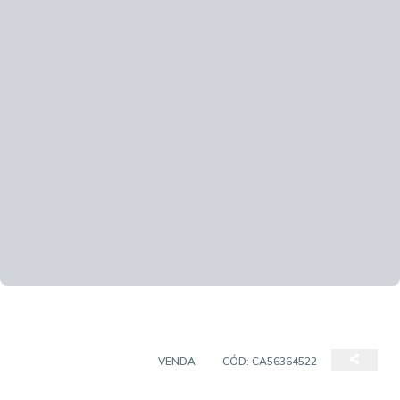
SALAS/CONJUNTOS
VENDA
CÓD:
CA56364522