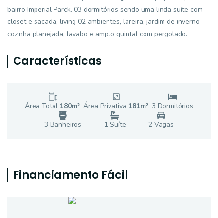
bairro Imperial Parck. 03 dormitórios sendo uma linda suíte com
closet e sacada, living 02 ambientes, lareira, jardim de inverno,
cozinha planejada, lavabo e amplo quintal com pergolado.
Características
Área Total
180
m²
Área Privativa
181
m²
3
Dormitório
s
3
Banheiro
s
1
Suíte
2
Vaga
s
Financiamento Fácil