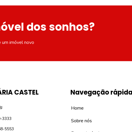
móvel dos sonhos?
e um imóvel novo
ÁRIA CASTEL
Navegação rápid
8J
Home
0-3333
Sobre nós
58-5553