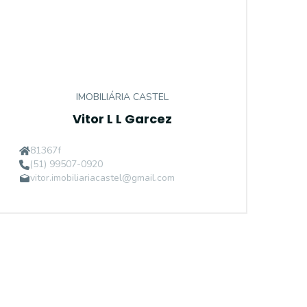
IMOBILIÁRIA CASTEL
Vitor L L Garcez
81367f
(51) 99507-0920
vitor.imobiliariacastel@gmail.com